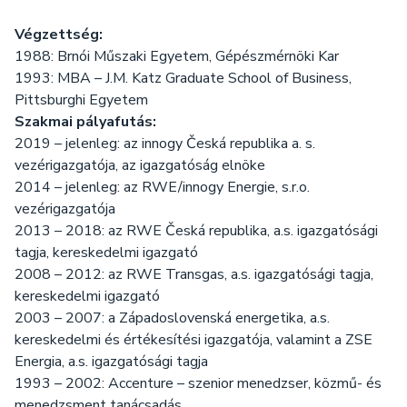
Végzettség:
1988: Brnói Műszaki Egyetem, Gépészmérnöki Kar
1993: MBA – J.M. Katz Graduate School of Business,
Pittsburghi Egyetem
Szakmai pályafutás:
2019 – jelenleg: az innogy Česká republika a. s.
vezérigazgatója, az igazgatóság elnöke
2014 – jelenleg: az RWE/innogy Energie, s.r.o.
vezérigazgatója
2013 – 2018: az RWE Česká republika, a.s. igazgatósági
tagja, kereskedelmi igazgató
2008 – 2012: az RWE Transgas, a.s. igazgatósági tagja,
kereskedelmi igazgató
2003 – 2007: a Západoslovenská energetika, a.s.
kereskedelmi és értékesítési igazgatója, valamint a ZSE
Energia, a.s. igazgatósági tagja
1993 – 2002: Accenture – szenior menedzser, közmű- és
menedzsment tanácsadás