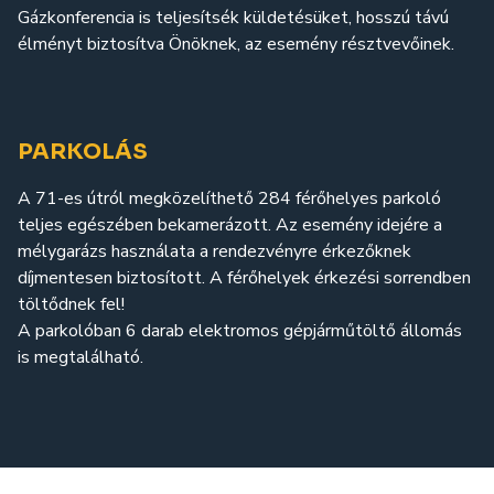
Gázkonferencia is teljesítsék küldetésüket, hosszú távú
élményt biztosítva Önöknek, az esemény résztvevőinek.
PARKOLÁS
A 71-es útról megközelíthető 284 férőhelyes parkoló
teljes egészében bekamerázott. Az esemény idejére a
mélygarázs használata a rendezvényre érkezőknek
díjmentesen biztosított. A férőhelyek érkezési sorrendben
töltődnek fel!
A parkolóban 6 darab elektromos gépjárműtöltő állomás
is megtalálható.